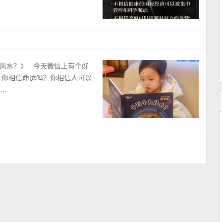
风水？》 今天微信上有个好
？你相信命运吗？你相信人可以
..