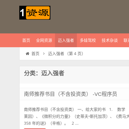
首页
全网资源
迈入强者
多娃驾校
技术杂谈
联
迈入强者
（第 4 页）
首页
分类：迈入强者
南师推荐书目（不含投资类） -VC程序员
南师推荐书目（不含投资类） 一、给大家的书 1. 数学
莱因）、《微积分的力量》（史蒂夫•斯托加茨）、《费马
358 年的谜》（辛格）。 2 ...