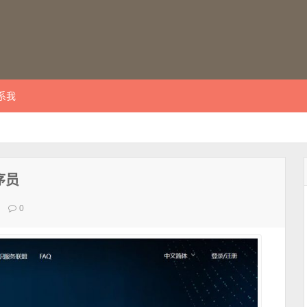
系我
序员
0