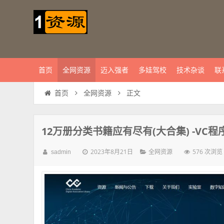
首页
全网资源
迈入强者
多娃驾校
技术杂谈
联
正文
首页
全网资源
12万册分类书籍应有尽有(大合集) -VC程
2023年8月21日
576 次浏览
sadmin
全网资源