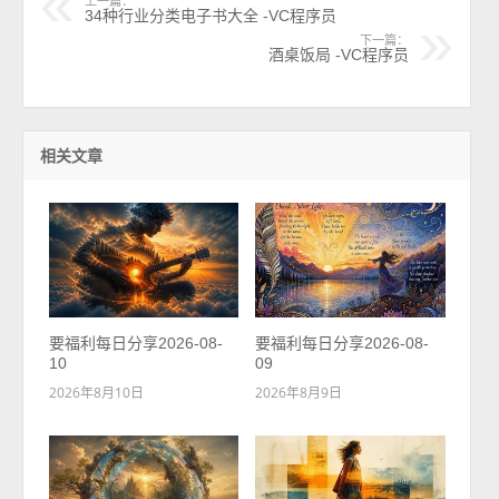
上一篇：
34种行业分类电子书大全 -VC程序员
下一篇：
酒桌饭局 -VC程序员
相关文章
要福利每日分享2026-08-
要福利每日分享2026-08-
10
09
2026年8月10日
2026年8月9日