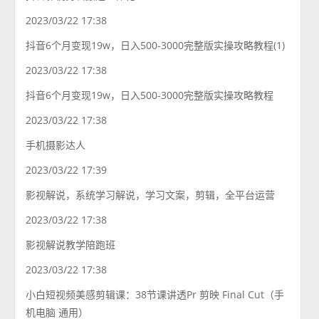
2023/03/22 17:38
抖音6个月变现19w，日入500-3000完整版实操攻略教程(1)
2023/03/22 17:38
抖音6个月变现19w，日入500-3000完整版实操攻略教程
2023/03/22 17:38
手机摄影达人
2023/03/22 17:39
影视解说，系统学习解说，学习文案，剪辑，全平台运营
2023/03/22 17:38
影视解说教学陪跑班
2023/03/22 17:38
小白短视频美感剪辑课：38节课讲透Pr 剪映 Final Cut（手
机电脑 通用）