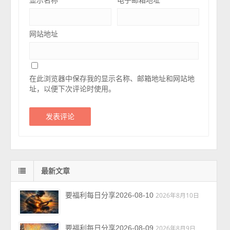
网站地址
在此浏览器中保存我的显示名称、邮箱地址和网站地
址，以便下次评论时使用。
最新文章
要福利每日分享2026-08-10
2026年8月10日
要福利每日分享2026-08-09
2026年8月9日