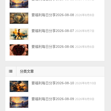
要福利每日分享2026-08-08
2026年8月8日
要福利每日分享2026-08-07
2026年8月7日
要福利每日分享2026-08-06
2026年8月6日
分类文章
要福利每日分享2026-08-10
2026年8月10日
要福利每日分享2026-08-09
2026年8月9日