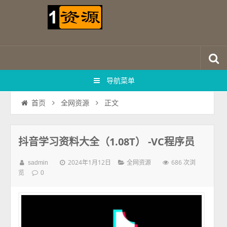
导航菜单
正文
首页
全网资源
抖音学习资料大全（1.08T） -VC程序员
2024年1月12日
686 次浏
sadmin
全网资源
览
0