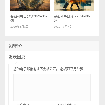
要福利每日分享2026-08-
要福利每日分享2026-08-
08
07
2026年8月8日
2026年8月7日
发表评论
发表回复
您的电子邮箱地址不会被公开。
必填项已用
*
标注
显示名称
*
电子邮箱地址
*