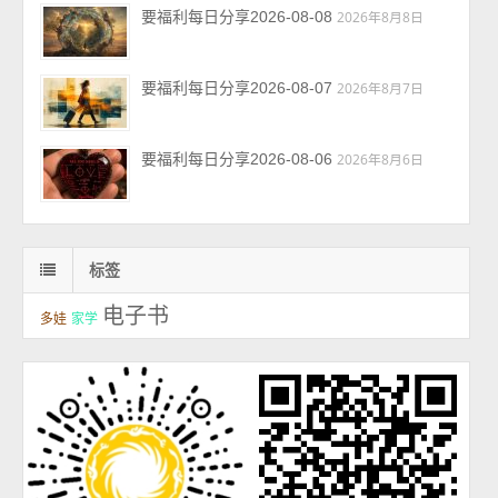
要福利每日分享2026-08-08
2026年8月8日
要福利每日分享2026-08-07
2026年8月7日
要福利每日分享2026-08-06
2026年8月6日
标签
电子书
多娃
家学