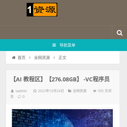
导航菜单
正文
首页
全网资源
【AI 教程区】【276.08GB】 -VC程序员
2023年10月24日
595 次浏
sadmin
全网资源
览
0