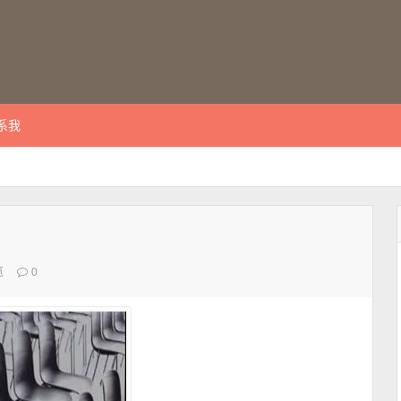
系我
览
0