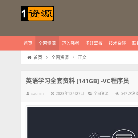
首页
全网资源
迈入强者
多娃驾校
技术杂谈
联
正文
首页
全网资源
英语学习全套资料 [141GB] -VC程序员
2023年12月27日
547 次浏
sadmin
全网资源