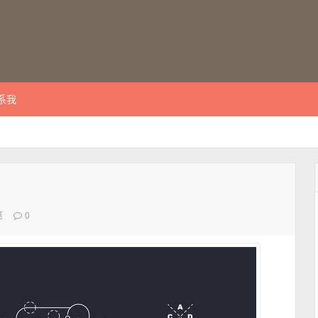
系我
览
0