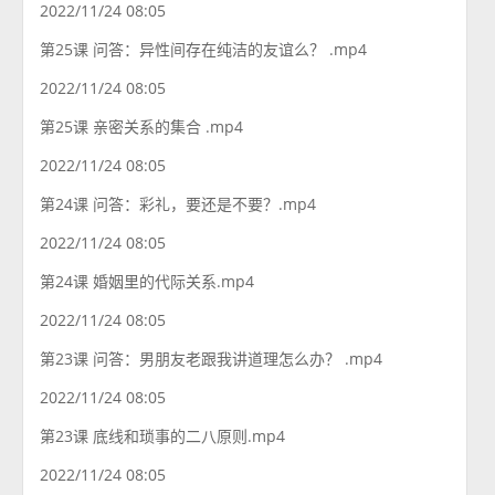
2022/11/24 08:05
第25课 问答：异性间存在纯洁的友谊么？ .mp4
2022/11/24 08:05
第25课 亲密关系的集合 .mp4
2022/11/24 08:05
第24课 问答：彩礼，要还是不要？.mp4
2022/11/24 08:05
第24课 婚姻里的代际关系.mp4
2022/11/24 08:05
第23课 问答：男朋友老跟我讲道理怎么办？ .mp4
2022/11/24 08:05
第23课 底线和琐事的二八原则.mp4
2022/11/24 08:05