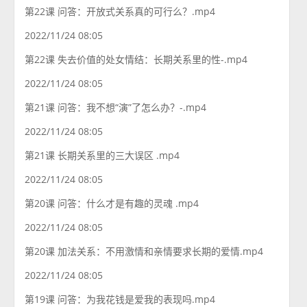
第22课 问答：开放式关系真的可行么？.mp4
2022/11/24 08:05
第22课 失去价值的处女情结：长期关系里的性-.mp4
2022/11/24 08:05
第21课 问答：我不想“演”了怎么办？-.mp4
2022/11/24 08:05
第21课 长期关系里的三大误区 .mp4
2022/11/24 08:05
第20课 问答：什么才是有趣的灵魂 .mp4
2022/11/24 08:05
第20课 加法关系：不用激情和亲情要求长期的爱情.mp4
2022/11/24 08:05
第19课 问答：为我花钱是爱我的表现吗.mp4