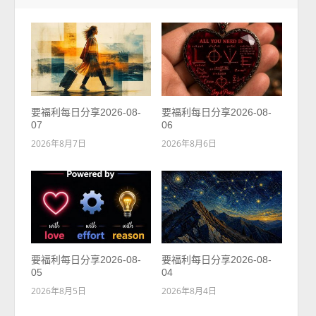
要福利每日分享2026-08-
要福利每日分享2026-08-
07
06
2026年8月7日
2026年8月6日
要福利每日分享2026-08-
要福利每日分享2026-08-
05
04
2026年8月5日
2026年8月4日