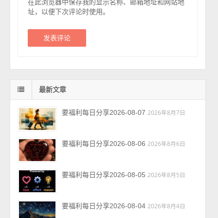
在此浏览器中保存我的显示名称、邮箱地址和网站地
址，以便下次评论时使用。
最新文章
要福利每日分享2026-08-07
2026年8月7日
要福利每日分享2026-08-06
2026年8月6日
要福利每日分享2026-08-05
2026年8月5日
要福利每日分享2026-08-04
2026年8月4日