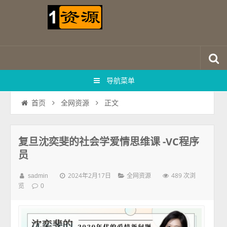
导航菜单
正文
首页
全网资源
复旦沈奕斐的社会学爱情思维课 -VC程序
员
2024年2月17日
489 次浏
sadmin
全网资源
览
0