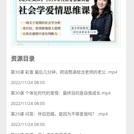
资源目录
第30课 彩蛋 最后几分钟，把话筒递给沈老师的老公 .mp4
2022/11/24 08:05
第30课 个体化时代的爱情：最终目的是自我成长.mp4
2022/11/24 08:05
第29课 问答：伴侣恐婚，是因为不够爱我吗？ .mp4
2022/11/24 08:05