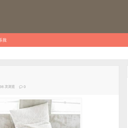
系我
498 次浏览
0