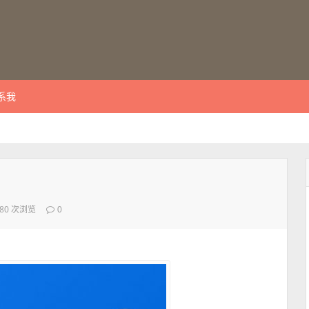
系我
480 次浏览
0