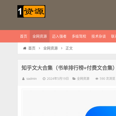
首页
全网资源
迈入强者
多娃驾校
技术杂谈
联
正文
首页
全网资源
知乎文大合集（书单排行榜+付费文合集）
2024年5月19日
590 次浏览
sadmin
全网资源