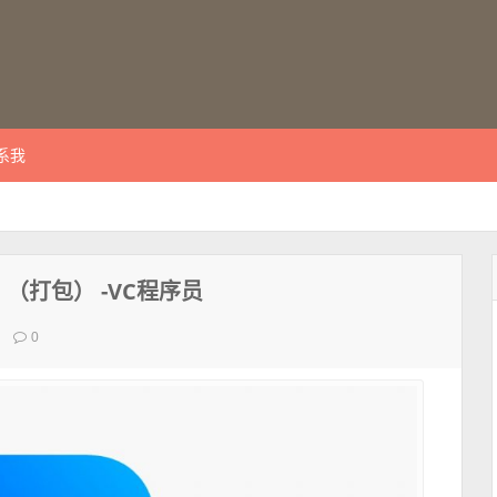
系我
（打包） -VC程序员
0