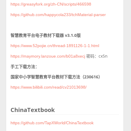
https://greasyfork.org/zh-CN/scripts/466598
https://github.com/happycola233/tchMaterial-parser
智慧教育平台电子教材下载器 v3.1.0版
https://www.52pojie.cn/thread-1891126-1-1.html
密码：cx5n
https://maymory.lanzoue.com/b01a8xecj
手工下载方法：
国家中小学智慧教育平台教材下载方法（230616）
https://www.bilibili.com/read/cv21013698/
ChinaTextbook
https://github.com/TapXWorld/ChinaTextbook