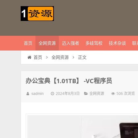
首页
全网资源
迈入强者
多娃驾校
技术杂谈
联
正文
首页
全网资源
办公宝典【1.01TB】 -VC程序员
2024年8月3日
506 次浏览
sadmin
全网资源