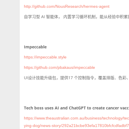
http://github.com/NousResearch/hermes-agent
自学习型 AI 智能体， 内置学习循环机制，能从经验中
Impeccable
https://impeccable.style
https://github.com/pbakaus/impeccable
UI设计技能升级包，提供17 个控制指令，覆盖排版、色彩
Tech boss uses AI and ChatGPT to create cancer vacci
https://www.theaustralian.com.au/business/technology/tec
ying-dog/news-story/292a21bcbe93efa17810bfcfcdfadbf