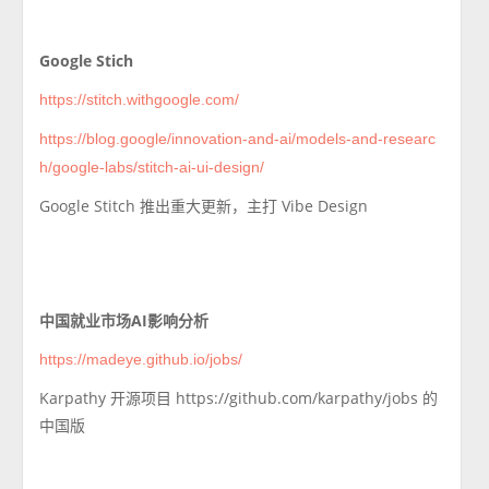
Google Stich
https://stitch.withgoogle.com/
https://blog.google/innovation-and-ai/models-and-researc
h/google-labs/stitch-ai-ui-design/
Google Stitch 推出重大更新，主打 Vibe Design
中国就业市场AI影响分析
https://madeye.github.io/jobs/
Karpathy 开源项目 https://github.com/karpathy/jobs 的
中国版