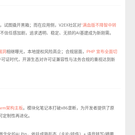
，试图撬开黑箱；而在应用侧，V2EX社区对
“满血版不降智中转
不信任感加剧，追求透明、稳定、无损的AI基建成为新刚需。
相继曝光，本地提权风险高企；合规层面，
 漏洞
PHP 宣布全面切
许可证时代，开源生态对许可证兼容性与法务合规的重视达到新
。模块化笔记本打破x86垄断，为开发者提供了原
推出Arm架构主板
件可定制性再进化。
概念化的AI Pin，依托成熟形态（卡片/挂件）+ 语音转写/摘要