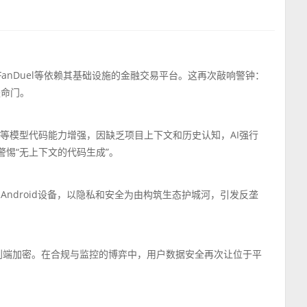
、FanDuel等依赖其基础设施的金融交易平台。这再次敲响警钟：
是命门。
de 4.7等模型代码能力增强，因缺乏项目上下文和历史认知，AI强行
警惕“无上下文的代码生成”。
e服务的Android设备，以隐私和安全为由构筑生态护城河，引发反垄
M的端到端加密。在合规与监控的博弈中，用户数据安全再次让位于平