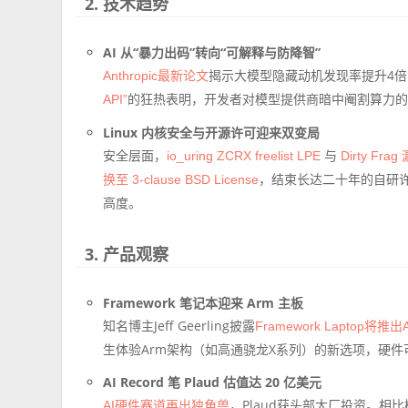
2. 技术趋势
AI 从“暴力出码”转向“可解释与防降智”
揭示大模型隐藏动机发现率提升4倍
Anthropic最新论文
的狂热表明，开发者对模型提供商暗中阉割算力的
API”
Linux 内核安全与开源许可迎来双变局
安全层面，
与
io_uring ZCRX freelist LPE
Dirty Frag
，结束长达二十年的自研
换至 3-clause BSD License
高度。
3. 产品观察
Framework 笔记本迎来 Arm 主板
知名博主Jeff Geerling披露
Framework Laptop将
生体验Arm架构（如高通骁龙X系列）的新选项，硬
AI Record 笔 Plaud 估值达 20 亿美元
，Plaud获头部大厂投资。相比
AI硬件赛道再出独角兽