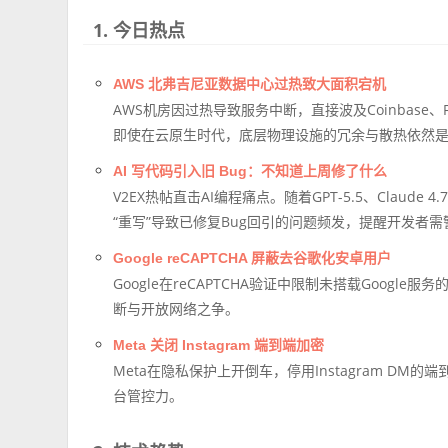
1. 今日热点
AWS 北弗吉尼亚数据中心过热致大面积宕机
AWS机房因过热导致服务中断，直接波及Coinbase
即使在云原生时代，底层物理设施的冗余与散热依然
AI 写代码引入旧 Bug：不知道上周修了什么
V2EX热帖直击AI编程痛点。随着GPT-5.5、Clau
“重写”导致已修复Bug回引的问题频发，提醒开发者需
Google reCAPTCHA 屏蔽去谷歌化安卓用户
Google在reCAPTCHA验证中限制未搭载Googl
断与开放网络之争。
Meta 关闭 Instagram 端到端加密
Meta在隐私保护上开倒车，停用Instagram D
台管控力。