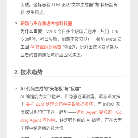
突破。这标志着 LLM 正从“文本生成器”向“科研副驾
驶”发生质变。
职场与生存焦虑席卷科技圈
为什么重要
：V2EX 今日多个职场话题冲上热门（26
岁0经验、考公失败、加薪不及预期），叠加 Meta 员
工因
的报道，折射出技术变革期从
AI 转型感到痛苦
业者的普遍迷茫与阶层固化焦虑。
2. 技术趋势
AI 代码生成的“天花板”与“反噬”
AI 编程能力突飞猛进，但隐患逐渐暴露。最新论文指
出
；而 InfoQ 深
委托 LLM 处理文档会导致数据损坏
度探讨也印证了这一趋势——
运维 Agent 靠知识，Co
。缺乏强约束的 AI 编程，正在大型
ding Agent 靠约束
工程中制造新的技术债。