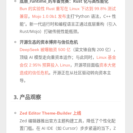
底层_runtime_的军备竞赛：Rust 化与高性能化
Bun 的实验性 Rust 重写在 Linux 下达到 99.8% 测试
，
主打“Python 语法，C++ 性
兼容
Mojo 1.0.0b1 发布
能”。新一代运行时和编程语言正通过底层重构（引入
Rust/Mojo）打破传统性能瓶颈。
开源生态的资本博弈与信任危机
（梁文锋自掏 200 亿），
DeepSeek 被曝融资 500 亿
顶级 AI 模型走向重资本运作；与此同时，
Linux 基金
，开源项目面临
会仅 2.95% 预算投入 Linux
资本大佬
。开源正在从社区驱动转向资本主
造成的信任危机
导。
3. 产品观察
Zed Editor Theme-Builder 上线
Zed 编辑器推出官方主题构建工具，降低了个性化配
置门槛。在 AI IDE（如 Cursor）步步紧逼的当下，Z