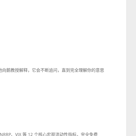
声地向鹅教授解释，它会不断追问，直到完全理解你的意思
RP、VIX 等 12 个核心宏观流动性指标，完全免费