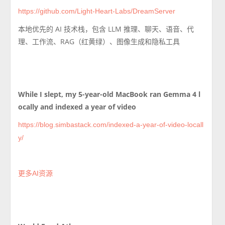
https://github.com/Light-Heart-Labs/DreamServer
本地优先的 AI 技术栈，包含 LLM 推理、聊天、语音、代
理、工作流、RAG（红黄绿）、图像生成和隐私工具
While I slept, my 5-year-old MacBook ran Gemma 4 l
ocally and indexed a year of video
https://blog.simbastack.com/indexed-a-year-of-video-locall
y/
更多AI资源