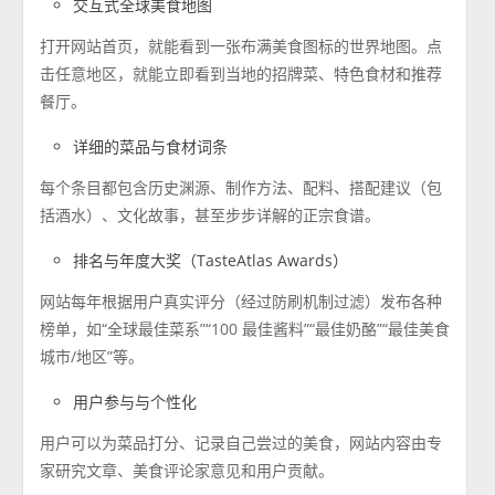
交互式全球美食地图
打开网站首页，就能看到一张布满美食图标的世界地图。点
击任意地区，就能立即看到当地的招牌菜、特色食材和推荐
餐厅。
详细的菜品与食材词条
每个条目都包含历史渊源、制作方法、配料、搭配建议（包
括酒水）、文化故事，甚至步步详解的正宗食谱。
排名与年度大奖（TasteAtlas Awards）
网站每年根据用户真实评分（经过防刷机制过滤）发布各种
榜单，如“全球最佳菜系”“100 最佳酱料”“最佳奶酪”“最佳美食
城市/地区”等。
用户参与与个性化
用户可以为菜品打分、记录自己尝过的美食，网站内容由专
家研究文章、美食评论家意见和用户贡献。