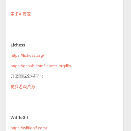
更多AI资源
Lichess
https://lichess.org/
https://github.com/lichess-org/lila
开源国际象棋平台
更多游戏资源
WiffleGif
https://wifflegif.com/