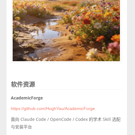
软件资源
AcademicForge
https://github.com/HughYau/AcademicForge
面向 Claude Code / OpenCode / Codex 的学术 Skill 选配
与安装平台