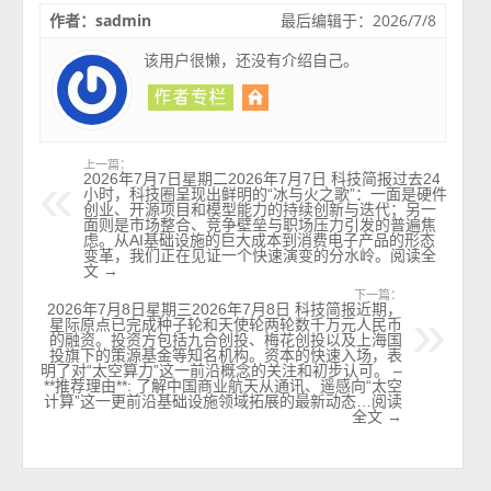
作者：sadmin
最后编辑于：2026/7/8
该用户很懒，还没有介绍自己。
上一篇：
2026年7月7日星期二2026年7月7日 科技简报过去24
小时，科技圈呈现出鲜明的“冰与火之歌”：一面是硬件
创业、开源项目和模型能力的持续创新与迭代；另一
面则是市场整合、竞争壁垒与职场压力引发的普遍焦
虑。从AI基础设施的巨大成本到消费电子产品的形态
变革，我们正在见证一个快速演变的分水岭。阅读全
文 →
下一篇：
2026年7月8日星期三2026年7月8日 科技简报近期，
星际原点已完成种子轮和天使轮两轮数千万元人民币
的融资。投资方包括九合创投、梅花创投以及上海国
投旗下的策源基金等知名机构。资本的快速入场，表
明了对“太空算力”这一前沿概念的关注和初步认可。 –
**推荐理由**: 了解中国商业航天从通讯、遥感向“太空
计算”这一更前沿基础设施领域拓展的最新动态…阅读
全文 →