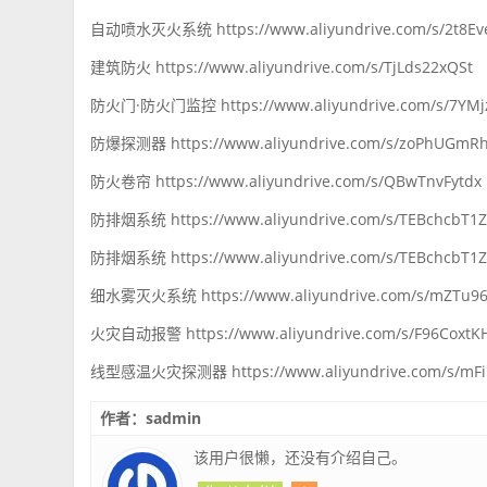
自动喷水灭火系统 https://www.aliyundrive.com/s/2t8Ev
建筑防火 https://www.aliyundrive.com/s/TjLds22xQSt
防火门·防火门监控 https://www.aliyundrive.com/s/7YMjz
防爆探测器 https://www.aliyundrive.com/s/zoPhUGmRh
防火卷帘 https://www.aliyundrive.com/s/QBwTnvFytdx
防排烟系统 https://www.aliyundrive.com/s/TEBchcbT1Z
防排烟系统 https://www.aliyundrive.com/s/TEBchcbT1Z
细水雾灭火系统 https://www.aliyundrive.com/s/mZTu96
火灾自动报警 https://www.aliyundrive.com/s/F96CoxtK
线型感温火灾探测器 https://www.aliyundrive.com/s/mF
作者：sadmin
该用户很懒，还没有介绍自己。