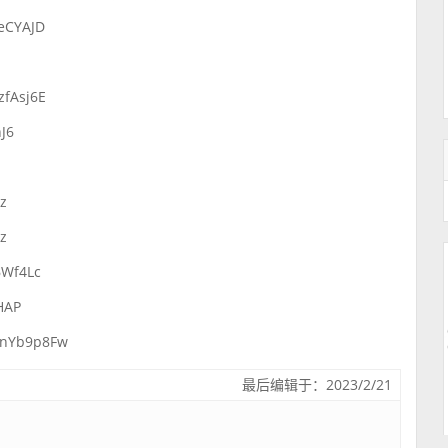
eCYAJD
fAsj6E
J6
z
z
Wf4Lc
HAP
inYb9p8Fw
最后编辑于：2023/2/21