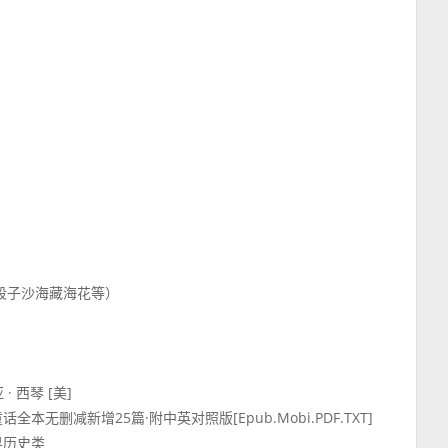
番外段子沙海藏海花等）
· 西琴 [美]
童话全本无删减新增25篇·附中英对照版[Epub.Mobi.PDF.TXT]
世界历史类