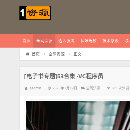
首页
全网资源
迈入强者
多娃驾校
技术杂谈
联
正文
首页
全网资源
[电子书专题]53合集 -VC程序员
2023年3月19日
871 次浏览
sadmin
全网资源