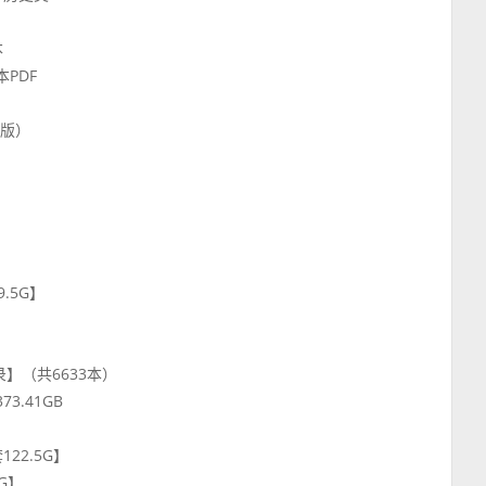
本
本PDF
描版）
】
9.5G】
目录】（共6633本）
73.41GB
】
122.5G】
4G】