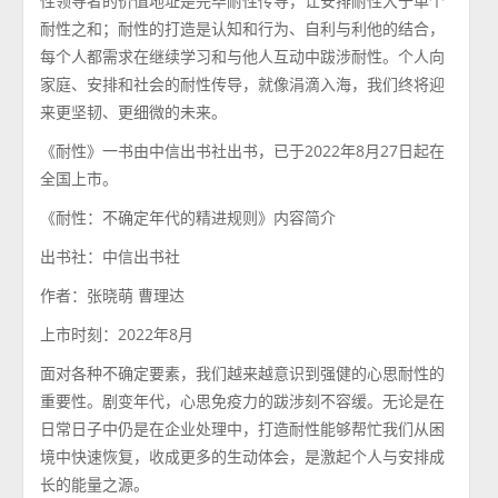
性领导者的价值地址是完毕耐性传导，让安排耐性大于单个
耐性之和；耐性的打造是认知和行为、自利与利他的结合，
每个人都需求在继续学习和与他人互动中跋涉耐性。个人向
家庭、安排和社会的耐性传导，就像涓滴入海，我们终将迎
来更坚韧、更细微的未来。
《耐性》一书由中信出书社出书，已于2022年8月27日起在
全国上市。
《耐性：不确定年代的精进规则》内容简介
出书社：中信出书社
作者：张晓萌 曹理达
上市时刻：2022年8月
面对各种不确定要素，我们越来越意识到强健的心思耐性的
重要性。剧变年代，心思免疫力的跋涉刻不容缓。无论是在
日常日子中仍是在企业处理中，打造耐性能够帮忙我们从困
境中快速恢复，收成更多的生动体会，是激起个人与安排成
长的能量之源。