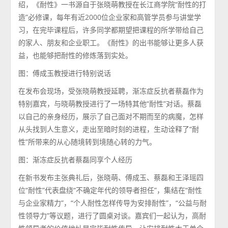
绍，《耐性》一书源自于张晓萌教授在长江商学院“耐性的打
造”必修课，每年有近2000位企业家和高管学员参与讲堂学
习，在完毕课程后，许多同学都期望把课程的所学带给自己
的家人、朋友和企业职工。《耐性》的出书能够让更多人获
益，也能够把耐性的修炼落到实处。
图：傅成玉教授进行特别说话
在发布会现场，受张晓萌教授延聘，渐冻症反抗者蔡磊作为
特别嘉宾，与晓萌教授进行了一场特其他“耐性”对话。蔡磊
以自己的亲身经历，展示了自己面对不期而至的病魔，怎样
从头找到人生意义，走出至暗时刻的进程，生动诠释了“耐
性”所带来的从心随境转到境随心转的力气。
图：渐冻症反抗者蔡磊同享个人经历
在新书发布主张典礼后，张晓萌、傅成玉、蔡磊和王泽瑶四
位“耐性”代表盘绕“不确定年代的领导者担任”，集结在“耐性
与企业家精力”，“个人耐性怎样传导为安排耐性”，“公益与耐
性领导力”等议题，进行了圆桌对谈。嘉宾们一起认为，高耐