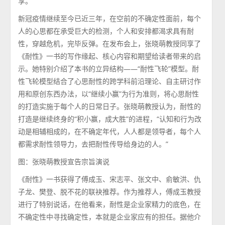
享。
新冠疫情继续至今已近三年，在空前的不确定性面前，每个
人的心思都在承受巨大的检测，个人和安排都渴求具有耐
性，穿越危机，完毕反弹。在发布会上，张晓萌教授同享了
《耐性》一书的写作缘起、核心内容和期望给读者带来的启
示。她特别介绍了本书的立异结构——“耐性飞轮”模型。耐
性飞轮模型结合了心思耐性的跨学科前沿理论、自主研讨作
用和原创东西办法，以“继续小赢”为行为准则，将心思耐性
的打造实施于每个人的日常日子。张晓萌教授认为，耐性的
打造是继续终身的“积小赢，成大胜”的进程，“认知和行为改
动是相辅相成的，在不确定年代，人人都是领导者，每个人
都需求耐性领导力，去把耐性传导给身边的人。”
图：张晓萌教授宣告宗旨演说
《耐性》一书获得了傅成玉、宋志平、张文中、俞敏洪、仇
子龙、樊登、脱不花的联袂推荐。作为推荐人，傅成玉教授
进行了特别说话，在他看来，耐性是企业家精力的底色，在
不确定性中寻找确定性，本就是企业家应有的担任。据他介