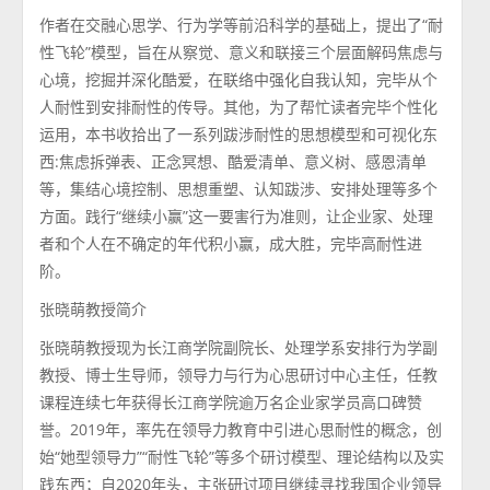
作者在交融心思学、行为学等前沿科学的基础上，提出了“耐
性飞轮”模型，旨在从察觉、意义和联接三个层面解码焦虑与
心境，挖掘并深化酷爱，在联络中强化自我认知，完毕从个
人耐性到安排耐性的传导。其他，为了帮忙读者完毕个性化
运用，本书收拾出了一系列跋涉耐性的思想模型和可视化东
西:焦虑拆弹表、正念冥想、酷爱清单、意义树、感恩清单
等，集结心境控制、思想重塑、认知跋涉、安排处理等多个
方面。践行“继续小赢”这一要害行为准则，让企业家、处理
者和个人在不确定的年代积小赢，成大胜，完毕高耐性进
阶。
张晓萌教授简介
张晓萌教授现为长江商学院副院长、处理学系安排行为学副
教授、博士生导师，领导力与行为心思研讨中心主任，任教
课程连续七年获得长江商学院逾万名企业家学员高口碑赞
誉。2019年，率先在领导力教育中引进心思耐性的概念，创
始“她型领导力”“耐性飞轮”等多个研讨模型、理论结构以及实
践东西；自2020年头，主张研讨项目继续寻找我国企业领导