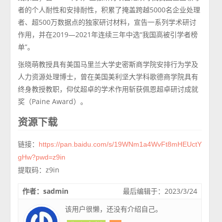
者的个人耐性和安排耐性，积累了掩盖跨越5000名企业处理
者、超500万数据点的独家研讨材料，宣告一系列学术研讨
作用，并在2019—2021年连续三年中选“我国高被引学者榜
单”。
张晓萌教授具有美国马里兰大学史密斯商学院安排行为学及
人力资源处理博士，曾在美国美利坚大学科歌德商学院具有
终身教授教职，仰仗超卓的学术作用斩获佩恩超卓研讨成就
奖（Paine Award）。
资源下载
链接：
https://pan.baidu.com/s/19WNm1a4WvFt8mHEUctY
gHw?pwd=z9in
提取码：z9in
作者：sadmin
最后编辑于：2023/3/24
该用户很懒，还没有介绍自己。