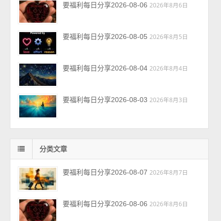
要福利每日分享2026-08-06
2026年8月6日
要福利每日分享2026-08-05
2026年8月5日
要福利每日分享2026-08-04
2026年8月4日
要福利每日分享2026-08-03
2026年8月3日
分类文章
要福利每日分享2026-08-07
2026年8月7日
要福利每日分享2026-08-06
2026年8月6日