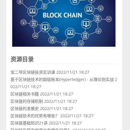
资源目录
宝二爷区块链投资实训课 2022/11/21 18:27
基于区块链技术的超级账本(Hyperledger) - 从理论到实战 2
022/11/21 18:27
区块链相关书籍 2022/11/21 18:27
区块链的存储机制 2022/11/21 18:27
区块链的发展史 2022/11/21 18:27
区块链技术的优势有哪些？ 2022/11/21 18:27
区块链基础知识21讲 2022/11/21 18:27