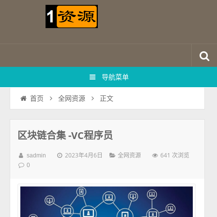
导航菜单
正文
首页
全网资源
区块链合集 -VC程序员
2023年4月6日
641 次浏览
sadmin
全网资源
0