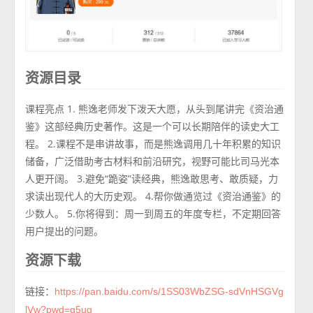
资源目录
课程亮点 1. 熊逸老师发下泼天大愿，从头到尾讲完《资治通
鉴》这部经典历史著作。这是一个可以长期陪伴的读史大工
程。 2.课程不是串讲故事，而是熊逸调用几十年积累的知识
储备，广泛借助考古材料和前沿研究，视野可能比司马光本
人更开阔。 3.避免“跪姿”读经典，熊逸敢思考、敢质疑，力
求读出现代人的大历史观。 4.帮你做通览过《资治通鉴》的
少数人。 5.你将得到：周一到周五的年度专栏，不定期回答
用户提出的问题。
资源下载
链接：
https://pan.baidu.com/s/1SS03WbZSG-sdVnHSGVg
lVw?pwd=g5ug