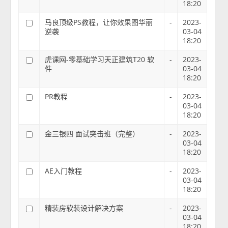
18:20
马良顶级PS教程，让你效果图华丽
-
2023-
逆袭
03-04
18:20
虎课网-零基础学习天正建筑T20 软
-
2023-
件
03-04
18:20
PR教程
-
2023-
03-04
18:20
金三银四 面试突击班（完整）
-
2023-
03-04
18:20
AE入门教程
-
2023-
03-04
18:20
精装房软装设计解决方案
-
2023-
03-04
18:20