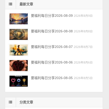
最新文章
要福利每日分享2026-08-09
2026年8月9日
要福利每日分享2026-08-08
2026年8月8日
要福利每日分享2026-08-07
2026年8月7日
要福利每日分享2026-08-06
2026年8月6日
要福利每日分享2026-08-05
2026年8月5日
分类文章