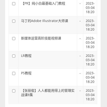
【PR】纯小白最基础入门教程
-
2023-
03-04
18:20
马丁的Adobe Illustrator大师课
-
2023-
03-04
18:20
新媒体运营高阶技能视频课
-
2023-
03-04
18:20
LR教程
-
2023-
03-04
18:20
PS教程
-
2023-
03-04
18:20
【张丽俊】人人都能用得上的管理实
-
2023-
战课8集
03-04
18:20