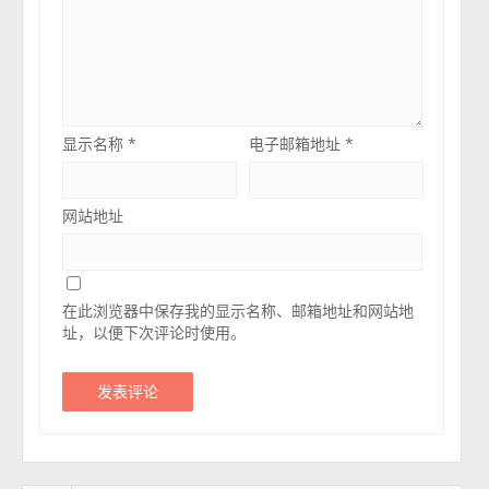
显示名称
*
电子邮箱地址
*
网站地址
在此浏览器中保存我的显示名称、邮箱地址和网站地
址，以便下次评论时使用。