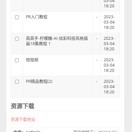
03-04
18:20
PR入门教程
-
2023-
03-04
18:20
高高手-柠檬糖-AI-炫彩科技风格插
-
2023-
画18集教程 1
03-04
18:20
短视频
-
2023-
03-04
18:20
PR精品教程(2)
-
2023-
03-04
18:20
资源下载
资源下载地址