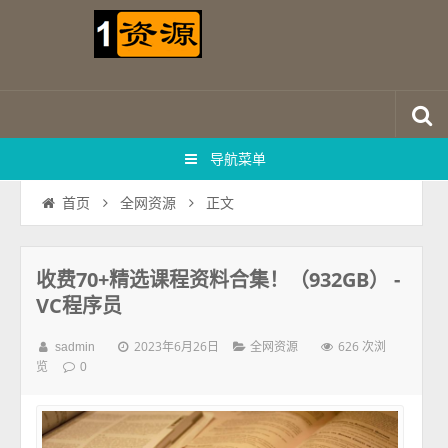
导航菜单
正文
首页
全网资源
收费70+精选课程资料合集！（932GB） -
VC程序员
2023年6月26日
626 次浏
sadmin
全网资源
览
0