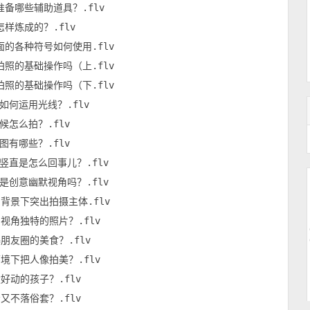
备哪些辅助道具？.flv

样炼成的？.flv

的各种符号如何使用.flv

照的基础操作吗（上.flv

照的基础操作吗（下.flv

何运用光线？.flv

怎么拍？.flv

有哪些？.flv

直是怎么回事儿？.flv

创意幽默视角吗？.flv

背景下突出拍摄主体.flv

视角独特的照片？.flv

朋友圈的美食？.flv

境下把人像拍美？.flv

动的孩子？.flv

不落俗套？.flv
