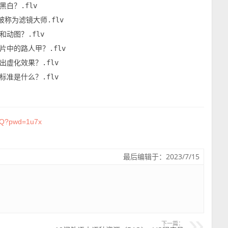
白？.flv

称为滤镜大师.flv

动图？.flv

中的路人甲？.flv

虚化效果？.flv

标准是什么？.flv
sdQ?pwd=1u7x
最后编辑于：2023/7/15
下一篇：