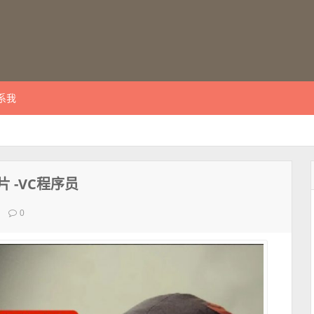
系我
 -VC程序员
0