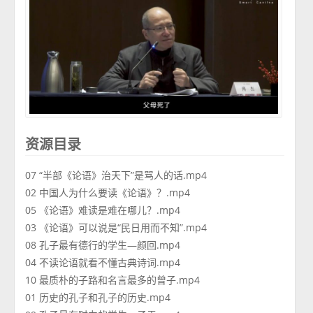
资源目录
07 “半部《论语》治天下”是骂人的话.mp4
02 中国人为什么要读《论语》？.mp4
05 《论语》难读是难在哪儿？.mp4
03 《论语》可以说是“民日用而不知”.mp4
08 孔子最有德行的学生—颜回.mp4
04 不读论语就看不懂古典诗词.mp4
10 最质朴的子路和名言最多的曾子.mp4
01 历史的孔子和孔子的历史.mp4