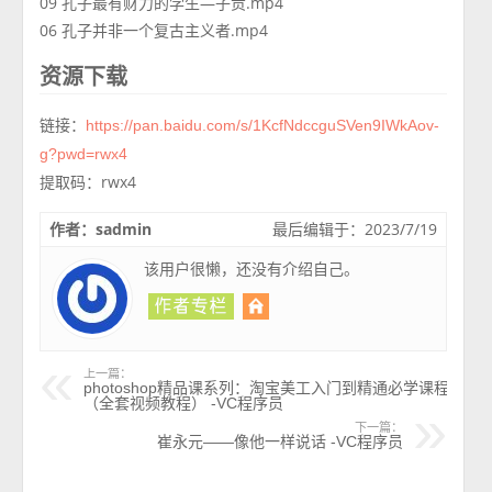
09 孔子最有财力的学生—子贡.mp4
06 孔子并非一个复古主义者.mp4
资源下载
链接：
https://pan.baidu.com/s/1KcfNdccguSVen9IWkAov-
g?pwd=rwx4
提取码：rwx4
作者：sadmin
最后编辑于：2023/7/19
该用户很懒，还没有介绍自己。
上一篇：
photoshop精品课系列：淘宝美工入门到精通必学课程
（全套视频教程） -VC程序员
下一篇：
崔永元——像他一样说话 -VC程序员