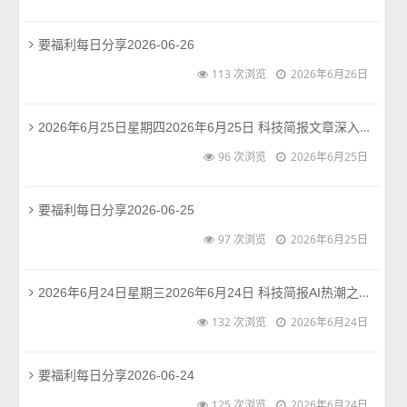
要福利每日分享2026-06-26
113 次浏览
2026年6月26日
2026年6月25日星期四2026年6月25日 科技简报文章深入报道了影眸科技这家年轻团队的进展。作为一支扎根学术圈的先行者，其最新的Hyper3D研究将3D生成带入了一个能够“主动思考”的新阶段，这超越了此前单纯基于指令生成的模式。 这项技术的突破意义在于，它可能显著提升3D内容创作的效率与智能化水平，为游戏、影视、数字孪生等多个行业…阅读全文 →
96 次浏览
2026年6月25日
要福利每日分享2026-06-25
97 次浏览
2026年6月25日
2026年6月24日星期三2026年6月24日 科技简报AI热潮之下，技术迭代与行业反思并进。今日热点聚焦AI编程范式革新、大型模型的可负担性危机，以及产业界对数据库、硬件与新材料的新探索。阅读全文 →
132 次浏览
2026年6月24日
要福利每日分享2026-06-24
125 次浏览
2026年6月24日