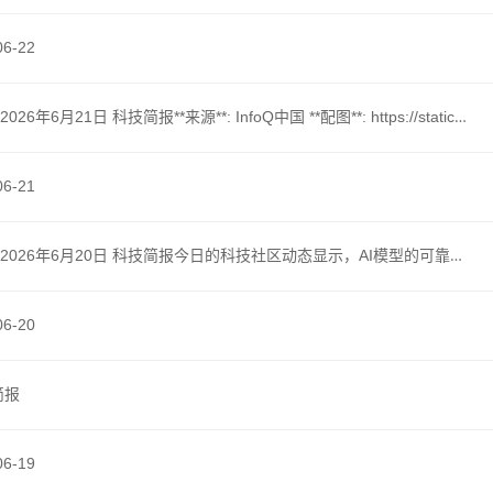
6-22
*配图**: https://static001.infoq.cn/resource/image/62/0d/62d8eec0cb44ffcc3ee0a7f79d58570d.png **内容总结**: 文章以访谈形式，记录了光象科技成立仅一年就将其工业…阅读全文 →
6-21
日的科技社区动态显示，AI模型的可靠性与伦理规范仍是焦点，同时硬件领域的耐用性与开源创新也带来了惊喜。从企业级技术应用到个人效率工具，创新正持续推动各领域发展。阅读全文 →
6-20
简报
6-19