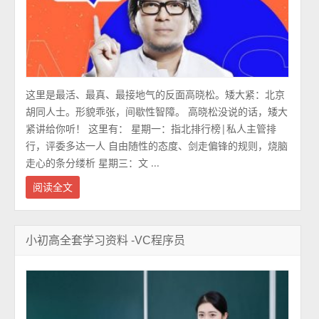
这里是最活、最真、最接地气的反面高晓松。矮大紧：北京
胡同人士。形貌乖张，间歇性智障。 高晓松没说的话，矮大
紧讲给你听！ 这里有： 星期一：指北排行榜|私人主管排
行，评委多达一人 自由随性的态度、剑走偏锋的规则，烧脑
走心的条分缕析 星期三：文 ...
阅读全文
小初高全套学习资料 -VC程序员