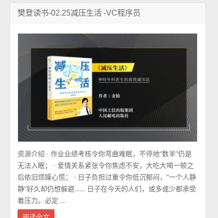
樊登读书-02.25减压生活 -VC程序员
资源介绍 · 作业业绩考核令你弯曲难眠，不停地“数羊”仍是
无法入眠； · 爱情关系紧张令你焦虑不安，大吃大喝一顿之
后依旧烦躁心慌； · 日子负担过重令你低沉郁闷，“一个人静
静”好久却仍想躲避…… 日子在今天的人们，或多或少都承受
着压力。必定 ...
阅读全文