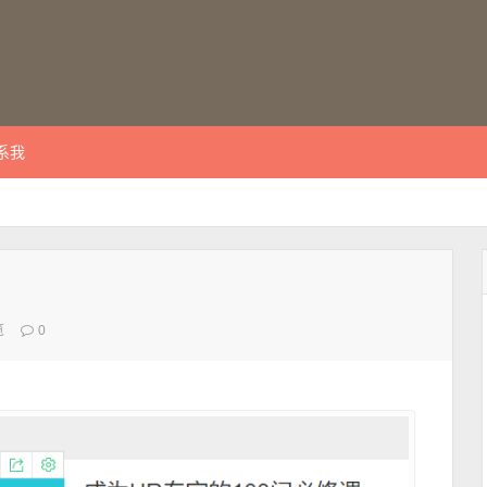
系我
览
0