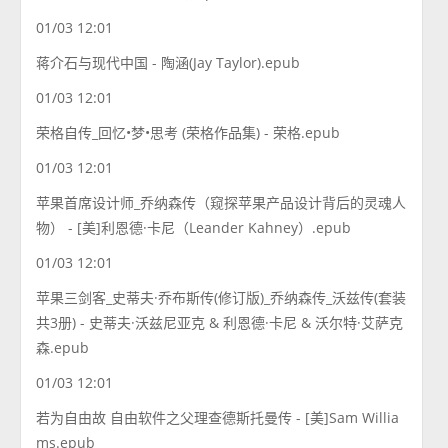
01/03 12:01
蒋介石与现代中国 - 陶涵(Jay Taylor).epub
01/03 12:01
荣格自传_回忆•梦•思考 (荣格作品集) - 荣格.epub
01/03 12:01
苹果首席设计师_乔纳森传（窥探苹果产品设计背后的灵魂人
物） - [美]利恩德·卡尼（Leander Kahney）.epub
01/03 12:01
苹果三剑客_史蒂夫·乔布斯传(修订版)_乔纳森传_沃兹传(套装
共3册) - 史蒂夫·沃兹尼亚克 & 利恩德·卡尼 & 沃尔特·艾萨克
森.epub
01/03 12:01
若为自由故 自由软件之父理查德斯托曼传 - [美]Sam Willia
ms.epub