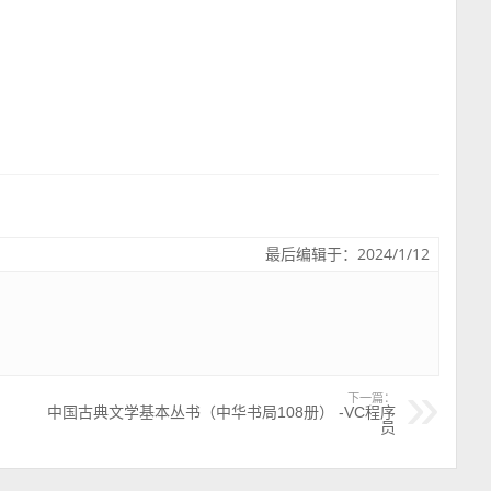
最后编辑于：2024/1/12
下一篇：
中国古典文学基本丛书（中华书局108册） -VC程序
员