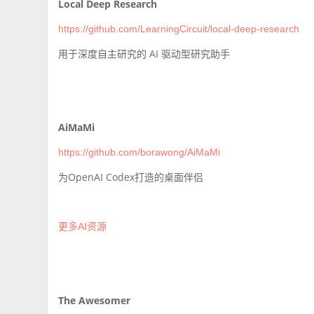
Local Deep Research
https://github.com/LearningCircuit/local-deep-research
用于深度自主研究的 AI 驱动型研究助手
AiMaMi
https://github.com/borawong/AiMaMi
为OpenAI Codex打造的桌面伴侣
更多AI资源
The Awesomer