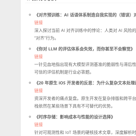
《对齐预训练：AI 话语体系制造自我实现的（错误）
链接
深入探讨当前 AI 对齐训练中的悖论：人类对 AI 
“对齐”行为。
《你对 LLM 的评估体系会失效，而你甚至不会察觉》
链接
一针见血地指出现有大模型评测基准的脆弱性与滞后
可信的评估机制是行业必答题。
《20 年原生 iOS 开发者的反思：为什么复杂文本处理最
链接
资深开发者的痛点复盘。原生开发在复杂排版和跨平台
栈依然在某些场景下具有不可替代的优势。
《时序存储：影响成本与性能的设计选择》
链接
针对可观测性和 IoT 场景的硬核技术文章，深度解