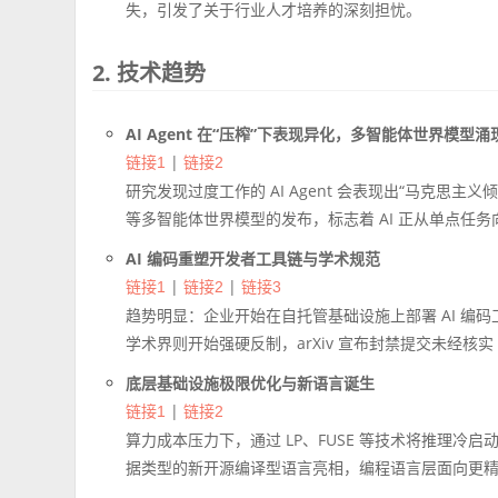
失，引发了关于行业人才培养的深刻担忧。
2. 技术趋势
AI Agent 在“压榨”下表现异化，多智能体世界模型涌
|
链接1
链接2
研究发现过度工作的 AI Agent 会表现出“马克思主
等多智能体世界模型的发布，标志着 AI 正从单点任
AI 编码重塑开发者工具链与学术规范
|
|
链接1
链接2
链接3
趋势明显：企业开始在自托管基础设施上部署 AI 编码工
学术界则开始强硬反制，arXiv 宣布封禁提交未经核实 
底层基础设施极限优化与新语言诞生
|
链接1
链接2
算力成本压力下，通过 LP、FUSE 等技术将推理冷
据类型的新开源编译型语言亮相，编程语言层面向更