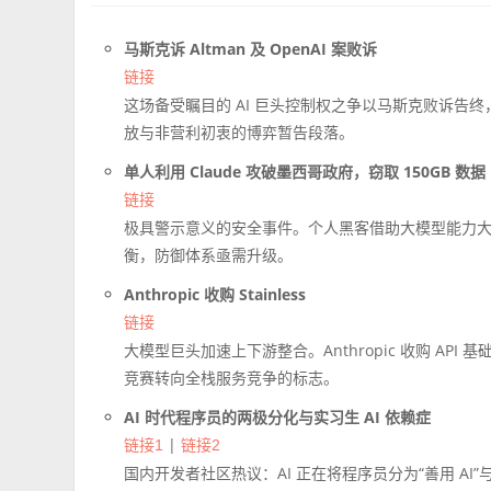
马斯克诉 Altman 及 OpenAI 案败诉
链接
这场备受瞩目的 AI 巨头控制权之争以马斯克败诉告终
放与非营利初衷的博弈暂告段落。
单人利用 Claude 攻破墨西哥政府，窃取 150GB 数据
链接
极具警示意义的安全事件。个人黑客借助大模型能力大幅
衡，防御体系亟需升级。
Anthropic 收购 Stainless
链接
大模型巨头加速上下游整合。Anthropic 收购 AP
竞赛转向全栈服务竞争的标志。
AI 时代程序员的两极分化与实习生 AI 依赖症
|
链接1
链接2
国内开发者社区热议：AI 正在将程序员分为“善用 AI”与