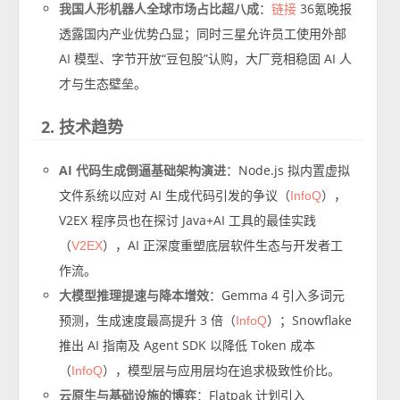
我国人形机器人全球市场占比超八成
：
36氪晚报
链接
透露国内产业优势凸显；同时三星允许员工使用外部
AI 模型、字节开放“豆包股”认购，大厂竞相稳固 AI 人
才与生态壁垒。
2. 技术趋势
AI 代码生成倒逼基础架构演进
：Node.js 拟内置虚拟
文件系统以应对 AI 生成代码引发的争议（
），
InfoQ
V2EX 程序员也在探讨 Java+AI 工具的最佳实践
（
），AI 正深度重塑底层软件生态与开发者工
V2EX
作流。
大模型推理提速与降本增效
：Gemma 4 引入多词元
预测，生成速度最高提升 3 倍（
）；Snowflake
InfoQ
推出 AI 指南及 Agent SDK 以降低 Token 成本
（
），模型层与应用层均在追求极致性价比。
InfoQ
云原生与基础设施的博弈
：Flatpak 计划引入