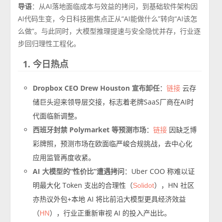
导语
：从AI落地面临成本与效益的拷问，到基础软件架构因
AI代码生变，今日科技圈焦点正从“AI能做什么”转向“AI该怎
么做”。与此同时，大模型推理提速与安全隐忧并存，行业逐
步回归理性工程化。
1. 今日热点
Dropbox CEO Drew Houston 宣布卸任
：
云存
链接
储巨头迎来领导层交接，标志着老牌SaaS厂商在AI时
代面临新调整。
西班牙封禁 Polymarket 等预测市场
：
因缺乏博
链接
彩牌照，预测市场在欧面临严峻合规挑战，去中心化
应用监管再度收紧。
AI 大模型的“性价比”遭遇拷问
：Uber COO 称难以证
明最大化 Token 支出的合理性（
），HN 社区
Solidot
亦热议外包+本地 AI 将比前沿大模型更具经济效益
（
），行业正重新审视 AI 的投入产出比。
HN