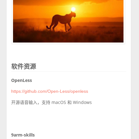
软件资源
OpenLess
https://github.com/Open-Less/openless
开源语音输入，支持 macOS 和 Windows
9arm-skills