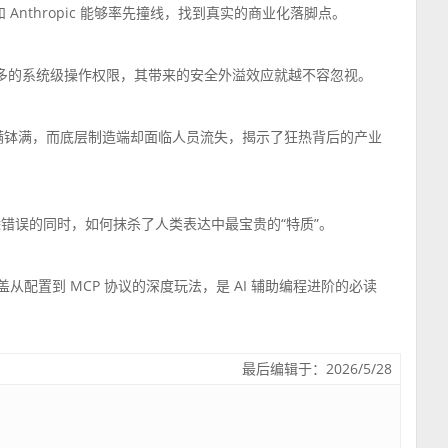
和 Anthropic 能够率先撞线，找到真实的商业化落脚点。
nt 获得越多的系统级操作权限，其带来的安全外溢效应就越不容忽视。
盆满钵满，而底层制造端却面临人员流失，揭示了狂热背后的产业
消除错误的同时，如何抹杀了人类表达中最宝贵的“特质”。
涵盖从配置到 MCP 协议的深度玩法，是 AI 辅助编程进阶的必读
最后编辑于：2026/5/28