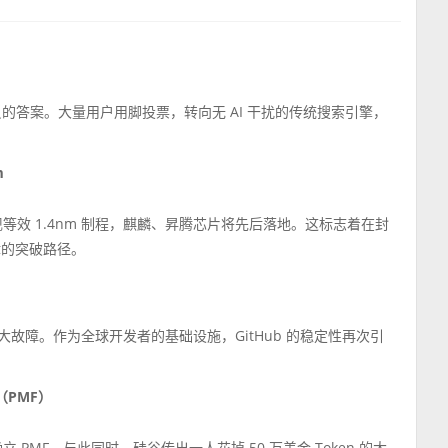
了相反的答案。大量用户用脚投票，转向无 AI 干扰的传统搜索引擎，
m
等效 1.4nm 制程，麒麟、昇腾芯片将先后落地。这标志着在封
律的突破路径。
心功能出现重大故障。作为全球开发者的基础设施，GitHub 的稳定性再次引
（PMF）
头已确立 PMF。与此同时，硅谷传出一人花掉 50 万美金 Token 的大