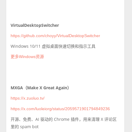
VirtualDesktopSwitcher
https://github.com/choyy/VirtualDesktopSwitcher
Windows 10/11 虚拟桌面快速切换和指示工具
更多Windows资源
MXGA（Make X Great Again）
https://x.zuoluo.tv/
https://x.com/luoleiorg/status/2059571901794849236
开源、免费、AI 驱动的 Chrome 插件，用来清理 X 评论区
里的 spam bot