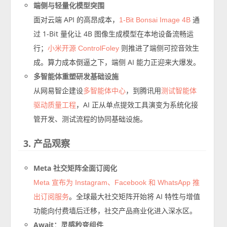
端侧与轻量化模型突围
面对云端 API 的高昂成本，
通
1-Bit Bonsai Image 4B
过 1-Bit 量化让 4B 图像生成模型在本地设备流畅运
行；
则推进了端侧可控音效生
小米开源 ControlFoley
成。算力成本倒逼之下，端侧 AI 能力正迎来大爆发。
多智能体重塑研发基础设施
从网易智企建设
，到腾讯用
多智能体中心
测试智能体
，AI 正从单点提效工具演变为系统化接
驱动质量工程
管开发、测试流程的协同基础设施。
3. 产品观察
Meta 社交矩阵全面订阅化
Meta 宣布为 Instagram、Facebook 和 WhatsApp 推
。全球最大社交矩阵开始将 AI 特性与增值
出订阅服务
功能向付费墙后迁移，社交产品商业化进入深水区。
Await：灵感秒变组件