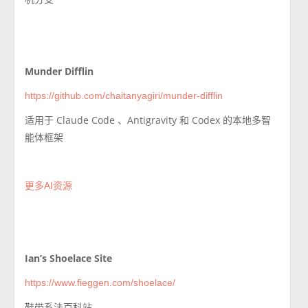
Munder Difflin
https://github.com/chaitanyagiri/munder-difflin
适用于 Claude Code 、Antigravity 和 Codex 的本地多智
能体框架
更多AI资源
Ian’s Shoelace Site
https://www.fieggen.com/shoelace/
鞋带系法百科站