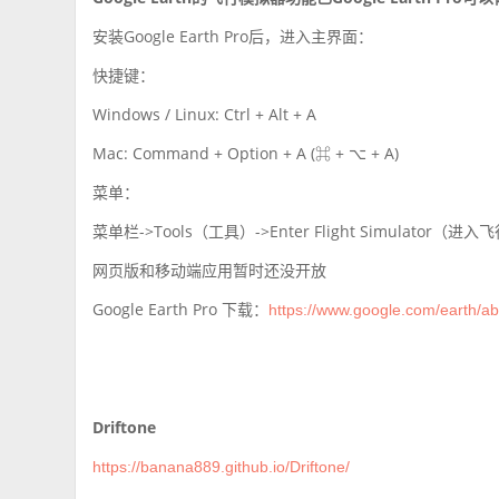
安装Google Earth Pro后，进入主界面：
快捷键：
Windows / Linux: Ctrl + Alt + A
Mac: Command + Option + A (⌘ + ⌥ + A)
菜单：
菜单栏->Tools（工具）->Enter Flight Simulator（
网页版和移动端应用暂时还没开放
Google Earth Pro 下载：
https://www.google.com/earth/ab
Driftone
https://banana889.github.io/Driftone/