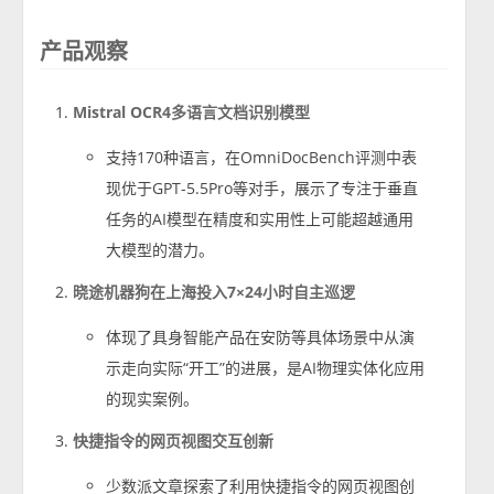
产品观察
Mistral OCR4多语言文档识别模型
支持170种语言，在OmniDocBench评测中表
现优于GPT-5.5Pro等对手，展示了专注于垂直
任务的AI模型在精度和实用性上可能超越通用
大模型的潜力。
晓途机器狗在上海投入7×24小时自主巡逻
体现了具身智能产品在安防等具体场景中从演
示走向实际“开工”的进展，是AI物理实体化应用
的现实案例。
快捷指令的网页视图交互创新
少数派文章探索了利用快捷指令的网页视图创