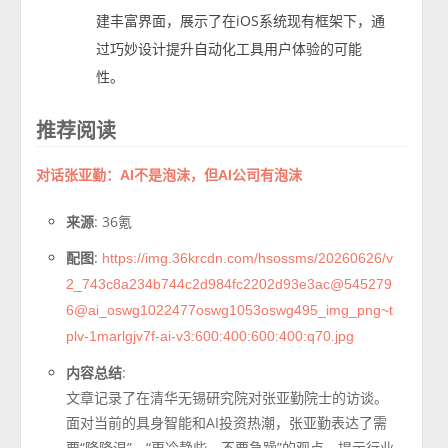
建丰富界面，展示了在iOS系统现有框架下，通
过巧妙设计提升自动化工具用户体验的可能
性。
推荐阅读
对话张亚勤：AI不是泡沫，但AI公司有泡沫
来源
: 36氪
配图
:
https://img.36krcdn.com/hsossms/20260626/v
2_743c8a234b744c2d984fc2202d93e3ac@545279
6@ai_oswg1022477oswg1053oswg495_img_png~t
plv-1marlgjv7f-ai-v3:600:400:600:400:q70.jpg
内容总结
:
文章记录了在清华无锡研究院对张亚勤院士的访谈。
面对当前的具身智能和AI投资热潮，张亚勤表达了需
要“降降温”、“更冷静些，不要急躁”的观点，提示行业