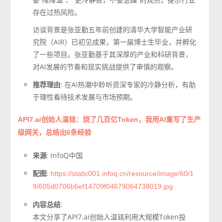
存在过热风险。
访谈背景是张亚勤五年前创建的清华大学智能产业研
究院（AIR）已初见成果，第一届博士生毕业，并孵化
了一些项目。张亚勤基于其深厚的产业和科研背景，
对AI发展的节奏和现实挑战提供了审慎的观察。
推荐理由
: 在AI热潮中聆听资深专家的冷静分析，有助
于理性看待技术发展与市场预期。
API7.ai创始人温铭：烧了几百亿Token，我用AI重写了生产
级网关，总结出6条经验
来源
: InfoQ中国
配图
:
https://static001.infoq.cn/resource/image/60/1
9/605d0706b6ef14709f04679064738019.jpg
内容总结
:
本文分享了API7.ai创始人温铭利用大规模Token投