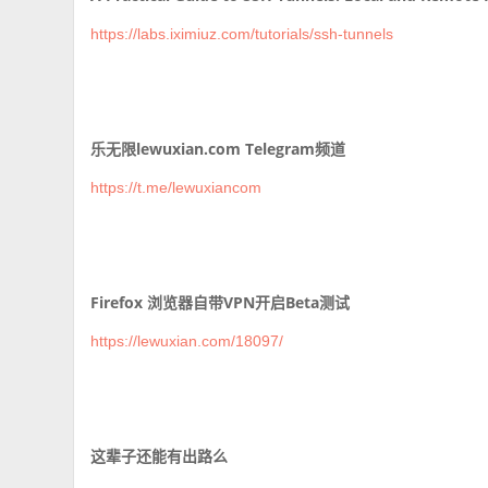
https://labs.iximiuz.com/tutorials/ssh-tunnels
乐无限lewuxian.com Telegram频道
https://t.me/lewuxiancom
Firefox 浏览器自带VPN开启Beta测试
https://lewuxian.com/18097/
这辈子还能有出路么