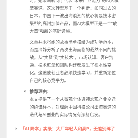
时，她果断转向了代表“未来产业能力”的AI大模
型赛道。这次转型基于一个判断：如同过去的
日本，中国下一波出海浪潮的核心将是技术密
集型的高附加值产品，而AI大模型正是一个“放
大器”和新的基础设施。
文章并未将她的故事简单描绘为成功学范本，
而是冷静分析了两次出海面临的截然不同的挑
战。从“卖货”到“卖技术”，市场认知、客户沟
通、技术壁垒和团队构建都发生了根本性变
化。这迫使创业者必须快速学习，并重新定位
自己的核心竞争力。
推荐理由
:
本文提供了一个从微观个体透视宏观产业变迁
的绝佳样本，对理解中国科技公司出海赛道的
迭代与AI创业的实际情况有深刻启发。
「AI 降本」实录：大厂年轻人和高P，无差别碎了