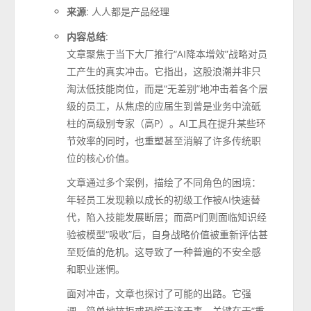
来源
: 人人都是产品经理
内容总结
:
文章聚焦于当下大厂推行“AI降本增效”战略对员
工产生的真实冲击。它指出，这股浪潮并非只
淘汰低技能岗位，而是“无差别”地冲击着各个层
级的员工，从焦虑的应届生到曾是业务中流砥
柱的高级别专家（高P）。AI工具在提升某些环
节效率的同时，也重塑甚至消解了许多传统职
位的核心价值。
文章通过多个案例，描绘了不同角色的困境：
年轻员工发现赖以成长的初级工作被AI快速替
代，陷入技能发展断层；而高P们则面临知识经
验被模型“吸收”后，自身战略价值被重新评估甚
至贬值的危机。这导致了一种普遍的不安全感
和职业迷惘。
面对冲击，文章也探讨了可能的出路。它强
调，简单地抗拒或恐慌无济于事，关键在于“重