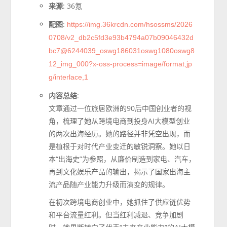
来源
: 36氪
配图
:
https://img.36krcdn.com/hsossms/2026
0708/v2_db2c5fd3e93b4794a07b09046432d
bc7@6244039_oswg186031oswg1080oswg8
12_img_000?x-oss-process=image/format,jp
g/interlace,1
内容总结
:
文章通过一位旅居欧洲的90后中国创业者的视
角，梳理了她从跨境电商到投身AI大模型创业
的两次出海经历。她的路径并非凭空出现，而
是植根于对时代产业变迁的敏锐洞察。她以日
本“出海史”为参照，从廉价制造到家电、汽车，
再到文化娱乐产品的输出，揭示了国家出海主
流产品随产业能力升级而演变的规律。
在初次跨境电商创业中，她抓住了供应链优势
和平台流量红利。但当红利减退、竞争加剧