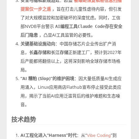
安全与隐私新规迫近
：欧盟
被曝距恢复私密信息扫描
，旨在打击儿童性虐待内容，但引发
提案仅一步之遥
了对大规模监控和加密破坏的深度忧虑。同时，工信
部NVDB平台警示
AI编程工具Claude Code存在安全
，凸显AI工具监管的必要性。
后门隐患
关键基础设施动向
：中国存储芯片企业传出扩产消
息，
长鑫存储和长江存储
正新建工厂，预计到2027年
后产能都将翻倍以上，这将深刻影响全球存储市场格
局。
“AI 糟粕 (Slop)”的维护困境
：因大量低质量AI生成应
用涌入，Linux应用商店Flathub宣布停止接受此类应
用，揭示了当前AI应用泛滥背后的维护难题和生态噪
音。
技术趋势
AI工程化进入“Harness”时代
：从“
”到
Vibe Coding