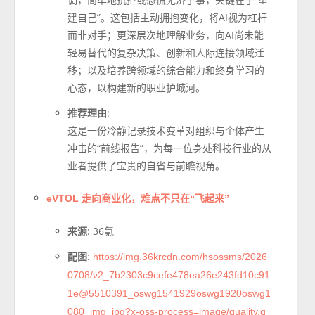
建自己”。这包括主动拥抱变化，将AI视为杠杆
而非对手；更深层次地理解业务，向AI尚未能
轻易替代的复杂决策、创新和人际连接领域迁
移；以及培养跨领域的综合能力和终身学习的
心态，以构建新的职业护城河。
推荐理由
:
这是一份冷静记录技术变革对组织与个体产生
冲击的“前线报告”，为每一位身处科技行业的从
业者提供了宝贵的自省与前瞻视角。
eVTOL 走向商业化，难点不只在“飞起来”
来源
: 36氪
配图
:
https://img.36krcdn.com/hsossms/2026
0708/v2_7b2303c9cefe478ea26e243fd10c91
1e@5510391_oswg1541929oswg1920oswg1
080_img_jpg?x-oss-process=image/quality,q_