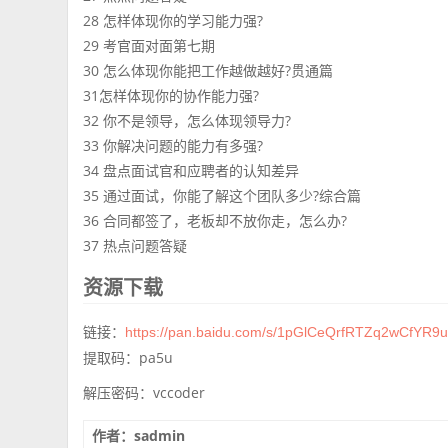
28 怎样体现你的学习能力强?
29 考官面对面第七期
30 怎么体现你能把工作越做越好?贯通篇
31怎样体现你的协作能力强?
32 你不是领导，怎么体现领导力?
33 你解决问题的能力有多强?
34 盘点面试官和应聘者的认知差异
35 通过面试，你能了解这个团队多少?综合篇
36 合同都签了，老板却不放你走，怎么办?
37 热点问题答疑
资源下载
链接：
https://pan.baidu.com/s/1pGlCeQrfRTZq2wCfYR
提取码：pa5u
解压密码：vccoder
作者：sadmin