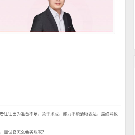
者往往因为准备不足，急于求成，能力不能清晰表达，最终导致
，面试官怎么会买账呢？