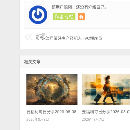
该用户很懒，还没有介绍自己。
上一篇：
贝壳·怎样做好房产经纪人 -VC程序员
相关文章
要福利每日分享2026-08-08
要福利每日分享2026-08-0
2026年8月8日
2026年8月7日