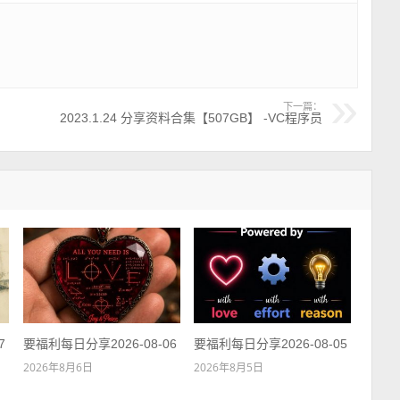
下一篇：
2023.1.24 分享资料合集【507GB】 -VC程序员
7
要福利每日分享2026-08-06
要福利每日分享2026-08-05
2026年8月6日
2026年8月5日