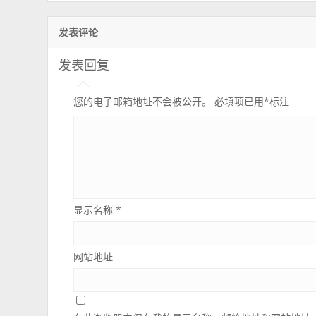
发表评论
发表回复
您的电子邮箱地址不会被公开。
必填项已用
*
标注
显示名称
*
网站地址