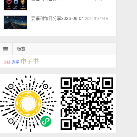
要福利每日分享2026-08-04
2026年8月4日
标签
电子书
多娃
家学