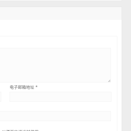
电子邮箱地址
*