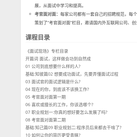
展，从面试中学习和提高。
考官面对面：
每家公司都有一套自己的招聘规范，每
策划了“考官面对面”栏目，邀请国内外互联网公司、
课程目录
《面试现场》专栏目录
开篇词 面试，这样做会功到自然成
01 公司到底想要什么样的人?
基础:知彼篇02 想要成功面试，先要弄懂面试过程
03 面试官的面试逻辑是什么?
04 现在的你，到底该不该换工作?
05 考官面对面第一期
06 喜欢或擅长的工作，你该选哪个?
07 职业规划一:你真的想好要怎么发展了吗?
08 考官面对面第二期
基础:知己篇09 职业规划二:程序员后来都去干啥了?
10 如何让你的简历更受青睐?