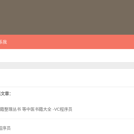
系我
 篇文章：
籍整理丛书 等中医书籍大全 -VC程序员
C程序员